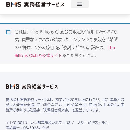
ニュース
セミナー・見学会・ツール
動画配信
実務経営研究会
実務経営サービスについて
これは、The Billions Club会員限定の特別コンテンツで
す。貴重なノウハウが詰まったコンテンツの参照をご希望
The
の皆様は、会への参加をご検討ください。詳細は、
Billions Clubの公式サイト
をご参照ください。
株式会社実務経営サービスは、創業から20年以上にわたり、会計事務所の
成長と発展を支援している企業です。中小企業支援に意欲的な全国の会計事
務所が参加する勉強会「実務経営研究会」を運営しています。
〒170-0013 東京都豊島区東池袋1-32-7 大樹生命池袋ビル7F
電話番号：03-5928-1945