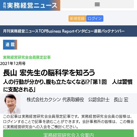
新規登録
ログイン
月刊実務経営ニュースTOP
Business Report
インタビュー
連載
バックナンバー
連 載
実務経営研究会会員限定記事
2021年12月号
長山 宏先生の脳科学を知ろう
人の行動が分かり、腹も立たなくなる!?「第1回 人は習慣
に支配される」
株式会社カクシン 代表取締役 公認会計士 長山 宏
この記事は実務経営研究会会員限定記事です。実務経営研究会会員の皆様は、
ログインすることで記事を読むことができます。会計事務所の皆様は、この機会
に実務経営研究会への入会をご検討ください。
実務経営研究会入会案内