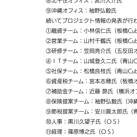
⑧北千住オフィス：宮川大介氏
⑨沖縄オフィス：袖野弘毅氏
続いてプロジェクト情報の発表が行
①融資チーム：小林信仁氏（板橋Cub
②営業チーム：山村千鶴氏（板橋Cub
③研修チーム：笠岡亮介氏（五反田オ
④ＩＴチーム：山城登久二氏（青山Cu
⑤社保チーム：松橋良枝氏（青山Cub
⑥資産税チーム：宮本志穂氏（板橋オ
⑦補助金チーム：近藤 昴氏（横浜オ
⑧保険提案チーム：袖野弘毅氏（沖縄
⑨節税提案チーム：安川眞太郎氏（青山
⑩人事：黒川久望子氏（ＯＳ）
⑪経理：篠原博之氏（ＯＳ）