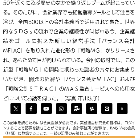
50年近くに及ぶ歴史のなかで繰り返しブームが起こってい
る。そのたびに、会計業界でも経営指導ツールとして注目を
浴び、全国800以上の会計事務所で活用されてきた。世界
的なＳＤＧｓの流れで企業の継続性が叫ばれる今、企業継
続をゴールに据えた新しい経営手法「バランス会計
MFLAC」を取り入れた進化形の「戦略ＭＧ」がリリースさ
れ、あらためて目が向けられている。今回の取材では、この
新型「戦略ＭＧ」の開発に携わった識者の方々にお集まり
いただき、開発の経緯や「バランス会計MFLAC」および
「戦略会計ＳＴＲＡＣ」のＭＡＳ監査サービスへの応用な
どについてお話を伺った。（写真 市川法子）
この記事を読むためには会員登録が必要です。実務経営研究会の皆様は、ログイ
ンすることで記事を読むことができます。会計事務所の皆様は、BMS Web会員
（無償）に登録することで、一部の記事のみ読むことができます。