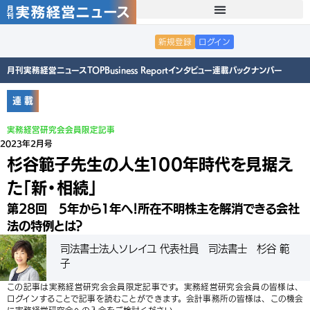
新規登録
ログイン
月刊実務経営ニュースTOP
Business Report
インタビュー
連載
バックナンバー
連 載
実務経営研究会会員限定記事
2023年2月号
杉谷範子先生の人生１００年時代を見据え
た「新・相続」
第28回 5年から1年へ！所在不明株主を解消できる会社
法の特例とは？
司法書士法人ソレイユ 代表社員 司法書士 杉谷 範
子
この記事は実務経営研究会会員限定記事です。実務経営研究会会員の皆様は、
ログインすることで記事を読むことができます。会計事務所の皆様は、この機会