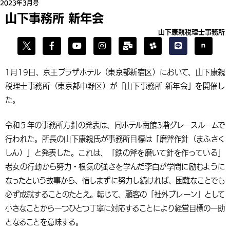
2023年3月号
山下事務所 新年会
山下康親税理士事務所
1月19日、京王プラザホテル（東京都新宿区）において、山下康親
税理士事務所（東京都中野区）が「山下事務所 新年会」を開催し
た。
令和５年の事務所方針の発表は、同ホテル南館3階グレースルームで
行われた。所長の山下康親氏が事務所目標は「磨斧作針（まふさく
しん）」と発表した。これは、「鉄の斧を磨いて針を作っている」
老女の行動から努力・根気の強さを学んだ李白が学問に励むように
なったという故事から、惜しまずに努力し続ければ、困難なことでも
必ず成就することのたとえ。転じて、顧客の「社外ブレーン」として
小さなことから一つひとつ丁寧に対応することにより経営目標の一助
となることを意味する。