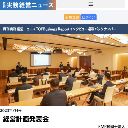
新規登録
ログイン
月刊実務経営ニュースTOP
Business Report
インタビュー
連載
バックナンバー
2023年7月号
経営計画発表会
EMP税理士法人