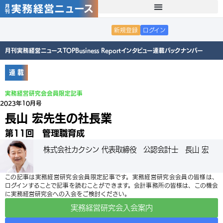
新規登録
ログイン
月刊実務経営ニュースTOP
Business Report
インタビュー
連載
バックナンバー
連 載
実務経営研究会会員限定記事
2023年10月号
長山 宏先生の社長業
第11回 管理職育成
株式会社カクシン 代表取締役 公認会計士 長山 宏
この記事は実務経営研究会会員限定記事です。実務経営研究会会員の皆様は、
ログインすることで記事を読むことができます。会計事務所の皆様は、この機会
に実務経営研究会への入会をご検討ください。
実務経営研究会入会案内