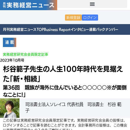
新規登録
ログイン
月刊実務経営ニュースTOP
Business Report
インタビュー
連載
バックナンバー
連 載
実務経営研究会会員限定記事
2023年10月号
杉谷範子先生の人生１００年時代を見据え
た「新・相続」
第36回 親族が海外に住んでいると○○○○○※が面倒
なことに！」
司法書士法人ソレイユ 代表社員 司法書士 杉谷 範
子
この記事は実務経営研究会会員限定記事です。実務経営研究会会員の皆様は、
ログインすることで記事を読むことができます。会計事務所の皆様は、この機会