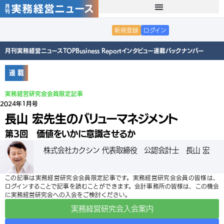
新規登録
ログイン
月刊実務経営ニュースTOP
Business Report
インタビュー
連載
バックナンバー
連 載
実務経営研究会会員限定記事
2024年1月号
長山 宏先生のバリューマネジメント
第3回 価値をいかに意識させるか
株式会社カクシン 代表取締役 公認会計士 長山 宏
この記事は実務経営研究会会員限定記事です。実務経営研究会会員の皆様は、
ログインすることで記事を読むことができます。会計事務所の皆様は、この機会
に実務経営研究会への入会をご検討ください。
実務経営研究会入会案内