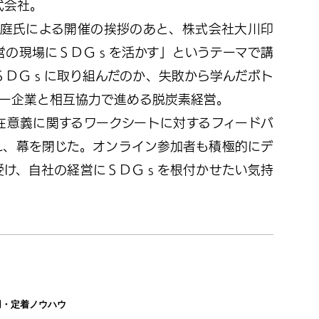
式会社。
春庭氏による開催の挨拶のあと、株式会社大川印
営の現場にＳＤＧｓを活かす」というテーマで講
ＳＤＧｓに取り組んだのか、失敗から学んだボト
ヤー企業と相互協力で進める脱炭素経営。
在意義に関するワークシートに対するフィードバ
れ、幕を閉じた。オンライン参加者も積極的にデ
受け、自社の経営にＳＤＧｓを根付かせたい気持
用・定着ノウハウ