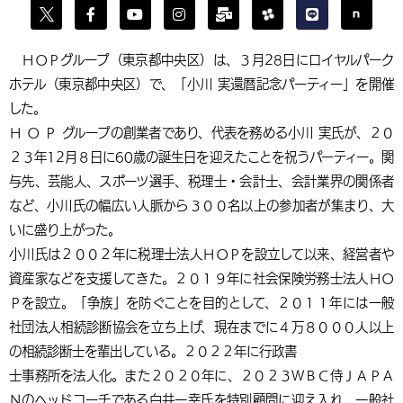
ＨＯＰグループ（東京都中央区）は、３月28日にロイヤルパーク
ホテル（東京都中央区）で、「小川 実還暦記念パーティー」を開催
した。
Ｈ Ｏ Ｐ グループの創業者であり、代表を務める小川 実氏が、２０
２３年12月８日に60歳の誕生日を迎えたことを祝うパーティー。関
与先、芸能人、スポーツ選手、税理士・会計士、会計業界の関係者
など、小川氏の幅広い人脈から３００名以上の参加者が集まり、大
いに盛り上がった。
小川氏は２００２年に税理士法人ＨＯＰを設立して以来、経営者や
資産家などを支援してきた。２０１９年に社会保険労務士法人ＨＯ
Ｐを設立。「争族」を防ぐことを目的として、２０１１年には一般
社団法人相続診断協会を立ち上げ、現在までに４万８０００人以上
の相続診断士を輩出している。２０２２年に行政書
士事務所を法人化。また２０２０年に、２０２３ＷＢＣ侍ＪＡＰＡ
Ｎのヘッドコーチである白井一幸氏を特別顧問に迎え入れ、一般社