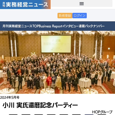
新規登録
ログイン
月刊実務経営ニュースTOP
Business Report
インタビュー
連載
バックナンバー
2024年5月号
小川 実氏還暦記念パーティー
HOPグループ