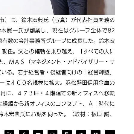
市）は、鈴木宏典氏（写真）が代表社員を務め
木眞一氏が創業し、現在はグループ全体で82
県有数の会計事務所グループに成長した。鈴木宏
に就任。父との確執を乗り越え、「すべての人に
理念のもと、ＭＡＳ（マネジメント・アドバイザリー・サ
ている。若手経営者・後継者向けの「経営輝塾」
ィーは４００名規模に拡大。浜松磐田信用金庫の
1月に、４７３坪・４階建ての新オフィスへ移転
定経緯から新オフィスのコンセプト、ＡＩ時代に
鈴木宏典氏にお話を伺った。（取材：板垣 誠、