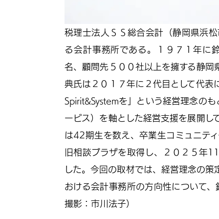
税理士法人ＳＳ総合会計（静岡県浜松
る会計事務所である。１９７１年に鈴
名、顧問先５００社以上を擁する静岡
典氏は２０１７年に２代目として代表
Spirit&Systemを」という経営
ービス）を軸とした経営支援を展開し
は42期生を数え、卒業生コミュニテ
旧相談プラザを取得し、２０２５年1
した。今回の取材では、経営理念の策
おける会計事務所の方向性について、
撮影：市川法子）