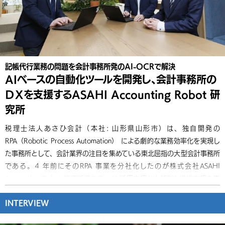
記帳代行業務の問題を会計事務所発のAI-OCRで解決
AIベースの自動化ツールを開発し、会計事務所の
ＤＸを支援するASAHI Accounting Robot 研
究所
税理士法人あさひ会計（本社: 山形県山形市）は、独自開発の
RPA（Robotic Process Automation） による劇的な業務効率化を実現し
た事務所として、会計業界の注目を集めている東北屈指の大型会計事務所
である。4 年前にそのRPA 事業を分社化したのが株式会社ASAHI
Accounting Robot 研究所であり、AI 活用支援およびDX 推進支援を事
業の柱に掲げ、全国の会計事務所と中小企業へのRPA 普及に取り組んで
INTERVIEW
いる。今回の取材では、同社のCEO であさひ会計グループ統括代表社員
の田牧大祐氏、同社取締役の佐々木伸明氏と守 基一氏に、DX への取り