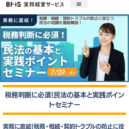
ニュース
セミナー・見学会・ツール
動画配信
実務経営研究会
実務経営サービスについて
税務判断に必須！民法の基本と実践ポイン
トセミナー
実務に直結！税務・相続・契約トラブルの防止に役