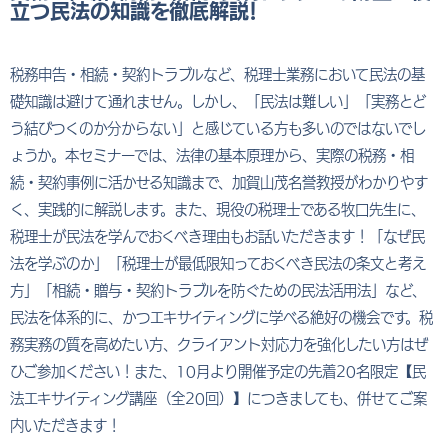
立つ民法の知識を徹底解説！
税務申告・相続・契約トラブルなど、税理士業務において民法の基
礎知識は避けて通れません。しかし、「民法は難しい」「実務とど
う結びつくのか分からない」と感じている方も多いのではないでし
ょうか。本セミナーでは、法律の基本原理から、実際の税務・相
続・契約事例に活かせる知識まで、加賀山茂名誉教授がわかりやす
く、実践的に解説します。また、現役の税理士である牧口先生に、
税理士が民法を学んでおくべき理由もお話いただきます！「なぜ民
法を学ぶのか」「税理士が最低限知っておくべき民法の条文と考え
方」「相続・贈与・契約トラブルを防ぐための民法活用法」など、
民法を体系的に、かつエキサイティングに学べる絶好の機会です。税
務実務の質を高めたい方、クライアント対応力を強化したい方はぜ
ひご参加ください！また、10月より開催予定の先着20名限定【民
法エキサイティング講座（全20回）】につきましても、併せてご案
内いただきます！