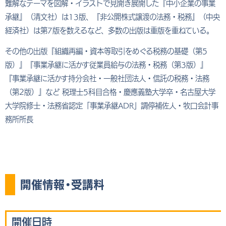
難解なテーマを図解・イラストで見開き展開した『中小企業の事業
承継』（清文社）は13版、『非公開株式譲渡の法務・税務』（中央
経済社）は第7版を数えるなど、多数の出版は重版を重ねている。
その他の出版『組織再編・資本等取引をめぐる税務の基礎（第5
版）』『事業承継に活かす従業員給与の法務・税務（第3版）』
『事業承継に活かす持分会社・一般社団法人・信託の税務・法務
（第2版）』など 税理士5科目合格・慶應義塾大学卒・名古屋大学
大学院修士・法務省認定「事業承継ADR」調停補佐人・牧口会計事
務所所長
開催情報・受講料
開催日時