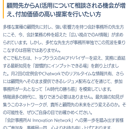
顧問先からAI活用について相談される機会が増
え、付加価値の高い提案を行いたい方
多様な業種の顧問先に対し、強い影響力を持つ会計事務所の先生方
にこそ、今、会計業務の枠を超えた「広い視点でのAI情報」が求め
られています。しかし、多忙な先生方が事務所単独でこの荒波を乗り
こなすのは容易ではありません。
そこで私たちは、トップクラスのAIアドバイザーを迎え、実務に直結
する最新知見を「習慣的にインプットできる場」を創り上げまし
た。月2回の定例会やChatworkでのリアルタイムな情報共有、さら
には顧問先へそのまま提供できるレジュメ配布などを通じて、参加
事務所が一丸となって「AI時代の勝ち筋」を模索しています。
情報過多の時代に、独りで迷う必要はありません。最先端の知見が
集うこのネットワークが、貴所と顧問先の未来をどう変えるのか。そ
の可能性を、ぜひご自身の目でお確かめください。
「会計事務所AI Innovation Network」への第一歩を踏み出す皆様
のご参加を、事務局一同、心よりお待ち申し上げております。