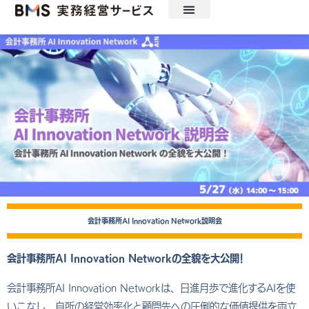
ニュース
セミナー・見学会・ツール
動画配信
実務経営研究会
実務経営サービスについて
会計事務所AI Innovation Network説明会
会計事務所AI Innovation Networkの全貌を大公開！
会計事務所AI Innovation Networkは、日進月歩で進化するAIを使
いこなし、自所の経営効率化と顧問先への圧倒的な価値提供を両立