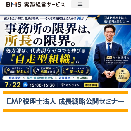
ニュース
セミナー・見学会・ツール
動画配信
実務経営研究会
実務経営サービスについて
EMP税理士法人 成長戦略公開セミナー