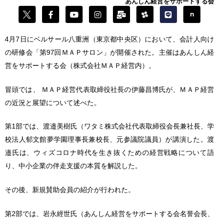
あんしん経営をサポートする会
4月7日にベルサール八重洲（東京都中央区）において、会計人向け
の研修会「第97回ＭＡＰサロン」が開催された。主催はあんしん経
営をサポートする会（株式会社ＭＡＰ経営内）。
冒頭では、 ＭＡＰ経営代表取締役社長の伊藤昌博氏が、ＭＡＰ経営
の近況と展望について述べた。
第1部では、渡邉美樹氏（ワタミ株式会社代表取締役会長兼社長、学
校法人郁文館夢学園理事長兼校長、元参議院議員）が講演した。渡
邉氏は、ウィズコロナ時代を生き抜くための経営戦略について語
り、中小企業の伴走支援の本質を解説した。
その後、新規賛助会員の紹介が行われた。
第2部では、岩永經世氏（あんしん経営をサポートする会名誉会長、