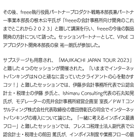
その後、freee執行役員パートナープロダクト戦略本部長兼パートナ
ー事業本部長の根木公平氏が「freeeの会計事務所向け開発のこれ
までとこれから２０２３」と題して講演を行い、freeeの今後の製品
開発の方針について語った。セッションパートナーとして、VPoE コ
アプロダクト開発本部長の泉 祐一朗氏が参加した。
サブステージも用意され、「MA­JIKACHI JAPAN TOUR 2023」
と題した４つのセッションが開催された。「いままでインターネッ
トバンキングはＮＯと頑なに言っていたクライアントの心を動かす
コツ！」と題したセッションでは、伊藤歩会計事務所代表で公認会
計士・税理士の伊藤 歩氏と、Ishimaru Consulting代表の石丸知晃
氏が、モデレーターの荒井会計事務所経営企画室 室長／ＰＷＴコン
サルティング株式会社代表取締役の豊田啓彰氏の司会でインターネッ
トバンキングの導入について論じた。「一緒に考えるインボイス最適
フロー」と題したセッションでは、フレスコ税理士法人副代表で公
認会計士・税理士の前田 篤氏が、インボイス制度や業務フローの最