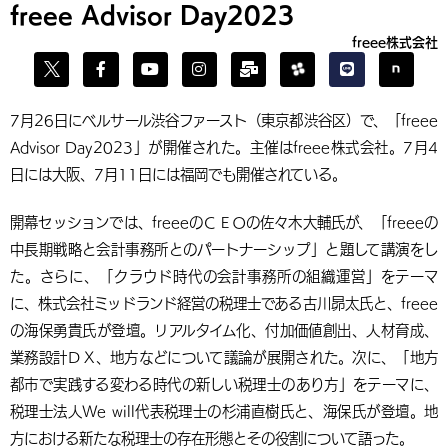
freee Advisor Day2023
freee株式会社
7月26日にベルサール渋谷ファースト（東京都渋谷区）で、「freee
Advisor Day2023」が開催された。主催はfreee株式会社。7月4
日には大阪、7月11日には福岡でも開催されている。
開幕セッションでは、freeeのＣＥＯの佐々木大輔氏が、「freeeの
中長期戦略と会計事務所とのパートナーシップ」と題して講演をし
た。さらに、「クラウド時代の会計事務所の組織運営」をテーマ
に、株式会社ミッドランド経営の税理士である古川昴太氏と、freee
の海保勇貴氏が登壇。リアルタイム化、付加価値創出、人材育成、
業務設計ＤＸ、地方などについて議論が展開された。次に、「地方
都市で実践する変わる時代の新しい税理士のあり方」をテーマに、
税理士法人We will代表税理士の杉浦直樹氏と、海保氏が登壇。地
方における新たな税理士の存在形態とその役割について語った。