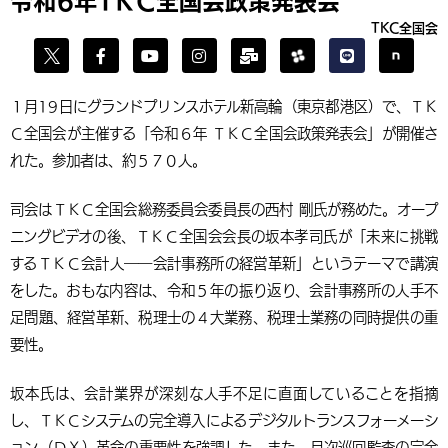
令和６年ＴＫＣ全国会政策発表会
TKC全国会
１月19日にグランドプリンスホテル新高輪（東京都港区）で、ＴＫ
Ｃ全国会が主催する「令和６年 ＴＫＣ全国会政策発表会」が開催さ
れた。参加者は、約５７０人。
司会はＴＫＣ全国会総務委員会委員長の西村 剛氏が務めた。オープ
ニングビデオの後、ＴＫＣ全国会会長の坂本孝司氏が「未来に挑戦
するＴＫＣ会計人――会計事務所の経営革新」というテーマで講演
をした。おもな内容は、令和５年の振り返り、会計事務所の人手不
足問題、経営革新、税理士の４大業務、税理士業務の同時提供の重
要性。
坂本氏は、会計業界が深刻な人手不足に直面していることを指摘
し、ＴＫＣシステムの完全導入によるデジタルトランスフォーメーシ
ョン（ＤＸ）革命の重要性を強調した。また、月次巡回監査の完全