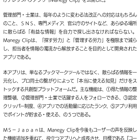
管理部門・士業は、毎年のように変わる法改正への対応はもちろん
のこと、ＳＮＳ、専門メディア、官公庁のサイトなど、あらゆる場所
に散らばる「有益な情報」を自力で探し出さなければならない。
Manegy Clipは、「探す労力」と「管理する労力」を極限まで減ら
し、担当者を情報の濁流から解放することを目的として開発された
アプリである。
本アプリは、単なるブックマークツールではなく、散らばる情報を一
元化し、プロ同士の繋がりによって「本当に使える知見」だけをス
トックする共創型プラットフォームだ。主な機能は、①得た情報の整
理整頓、②管理部門・士業で活躍する人をフォローできる、③認定
クリッパー制度、④アプリでの活動量に応じたランク、⑤アプリ利用
でポイントが貯まる・使える、の５つである。
ＭＳ－Ｊａｐａｎは、Manegy Clipを今後もユーザーの声を反映し
た機能追加を重ねて、役立つアプリへと成長させ、目標である『ユー