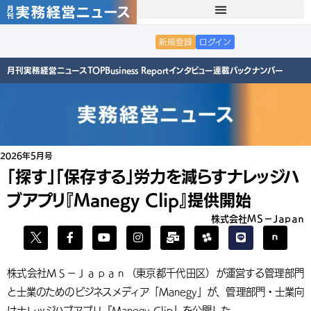
新規登録
ログイン
月刊実務経営ニュースTOP
Business Report
インタビュー
連載
バックナンバー
2026年5月号
「探す」「保存する」労力を減らすナレッジハ
ブアプリ『Manegy Clip』提供開始
株式会社ＭＳ－Ｊａｐａｎ
株式会社ＭＳ－Ｊａｐａｎ（東京都千代田区）が運営する管理部門
と士業のためのビジネスメディア「Manegy」が、管理部門・士業向
けナレッジハブアプリ『Manegy Clip』を公開した。