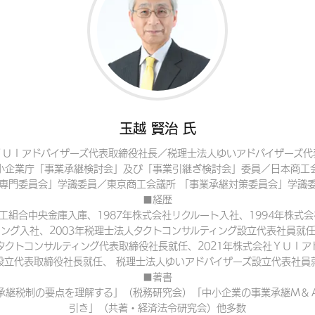
玉越 賢治 氏
ＹＵＩアドバイザーズ代表取締役社長／税理士法人ゆいアドバイザーズ代
小企業庁「事業承継検討会」及び「事業引継ぎ検討会」委員／日本商工
専門委員会」学識委員／東京商工会議所 「事業承継対策委員会」学識
■経歴
商工組合中央金庫入庫、1987年株式会社リクルート入社、1994年株式
ング入社、2003年税理士法人タクトコンサルティング設立代表社員就任
タクトコンサルティング代表取締役社長就任、2021年株式会社ＹＵＩア
設立代表取締役社長就任、 税理士法人ゆいアドバイザーズ設立代表社員
■著書
承継税制の要点を理解する」（税務研究会）「中小企業の事業承継Ｍ＆
引き」（共著・経済法令研究会）他多数