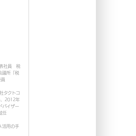
表社員 税
会議所「税
委員
会社タクトコ
、2012年
ドバイザー
就任
Ａ活用の手