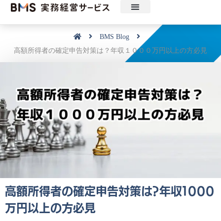
ニュース
セミナー・見学会・ツール
動画配信
実務経営研究会
実務経営サービスについて
BMS Blog
高額所得者の確定申告対策は？年収１０００万円以上の方必見
高額所得者の確定申告対策は？年収１０００
万円以上の方必見