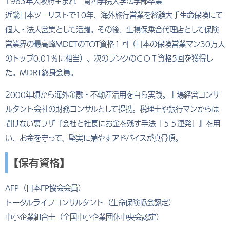
1963年大阪府生まれ 関西学院大学法学部卒業
近畿日本ツーリストで10年、海外旅行営業を経験大手生命保険にて
個人・法人営業として活躍。その後、生損保乗合代理店として保険
営業界の最高峰MDETのTOT資格１回（日本の保険営業マン30万人
のトップ0.01％に相当）、次のランクのＣＯＴ資格5回を獲得し
た。MDRT終身会員。
2000年頃から海外金融・不動産活用を自ら実践。上場経営コンサ
ルタント会社の財務コンサルとして提携。税理士や銀行マンからは
聞けない裏ワザ『会社と社長にお金を残す手法「５５連発」』を用
い、お金を守って、堅実に殖やすアドバイスが真骨頂。
【保有資格】
AFP（日本FP協会会員）
トータルライフコンサルタント（生命保険協会認定）
中小企業組合士（全国中小企業団体中央会認定）