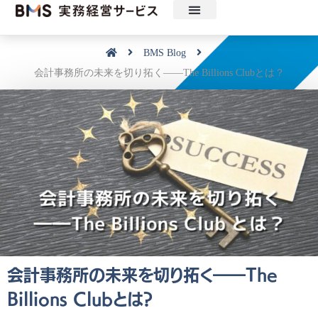
ニュース
セミナー・見学会・ツール
動画配信
実務経営研究会
実務経営サービスについて
BMS Blog
会計事務所の未来を切り拓く――The Billions Clubとは？
会計事務所の未来を切り拓く――The
Billions Clubとは？