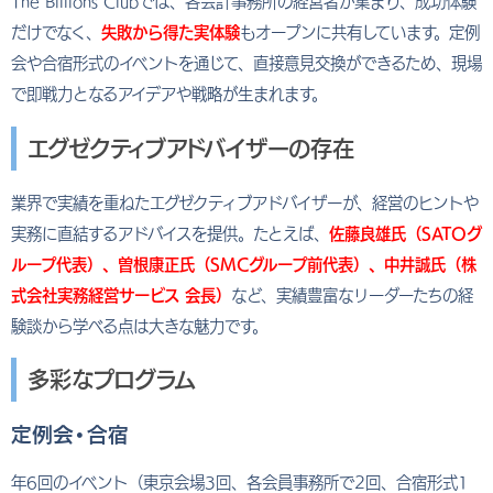
The Billions Clubでは、各会計事務所の経営者が集まり、成功体験
だけでなく、
失敗から得た実体験
もオープンに共有しています。定例
会や合宿形式のイベントを通じて、直接意見交換ができるため、現場
で即戦力となるアイデアや戦略が生まれます。
エグゼクティブアドバイザーの存在
業界で実績を重ねたエグゼクティブアドバイザーが、経営のヒントや
実務に直結するアドバイスを提供。たとえば、
佐藤良雄氏（SATOグ
ループ代表）、曽根康正氏（SMCグループ前代表）、中井誠氏（株
式会社実務経営サービス 会長）
など、実績豊富なリーダーたちの経
験談から学べる点は大きな魅力です。
多彩なプログラム
定例会・合宿
年6回のイベント（東京会場3回、各会員事務所で2回、合宿形式1